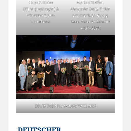
Hans P. Ströer
Markus Steffen,
(Ehrenpreisträger) &
Alexander Detig, Rickie
Christian Bruhn
Lee Kroell, Dr. Georg
(Laudator)
Maas, Peter W. Schmitt
– Jury 2025
DEUTSCHER FILMMUSIKPREIS 2025
DEUTSCHER