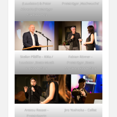
(Laudator) & Peter
Preisträger ‚Nachwuchs‘
Albrecht (Preisträger
‚Nachwuchs‘)
Stefan Pfäffle – KiKa /
Fabian Römer –
Laudator ‚Beste Musik
Preisträger ‚Beste
im Kinderfilm‘
Musik im Kinderfilm‘
Arezou Rezaei –
Jiro Yoshioka – Cellist
Preisträgerin