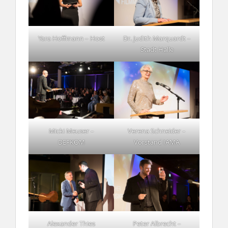
Yara Hoffmann – Host
Dr. Judith Marquardt –
Stadt Halle
Micki Meuser –
Verena Schneider –
DEFKOM
Vorstand IAMA
Alexander Thies
Peter Albrecht –