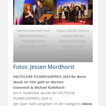
Martina Eisenreich und
Arezou Rezaei, Amaury
Michael Kadelbach –
Laurent Bernier,
Preisträger:innen
Martina Eisenreich,
„Beste Musik im Film“
Christian Bruhn,
Michael Kadelbach –
Preisträger:innen 2024
Fotos: Jessen Mordhorst
DEUTSCHER FILMMUSIKPREIS 2024 für Beste
Musik im Film geht an Martina
Eisenreich & Michael Kadelbach
Am 9. November wurde der DEUTSCHE
FILMMUSIKPREIS 2024 in
der Oper Halle vergeben. In der Kategorie
»Beste