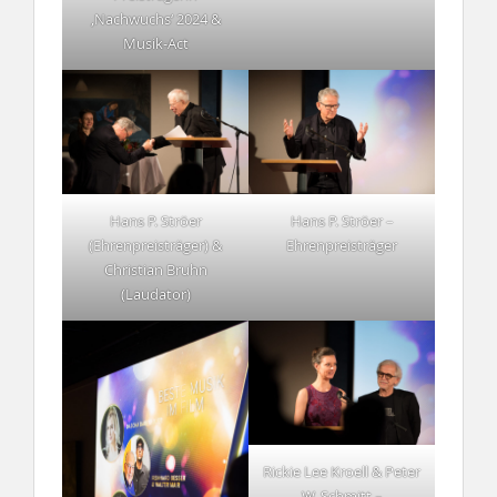
‚Nachwuchs‘ 2024 &
Musik-Act
Hans P. Ströer
Hans P. Ströer –
(Ehrenpreisträger) &
Ehrenpreisträger
Christian Bruhn
(Laudator)
Rickie Lee Kroell & Peter
W. Schmitt –