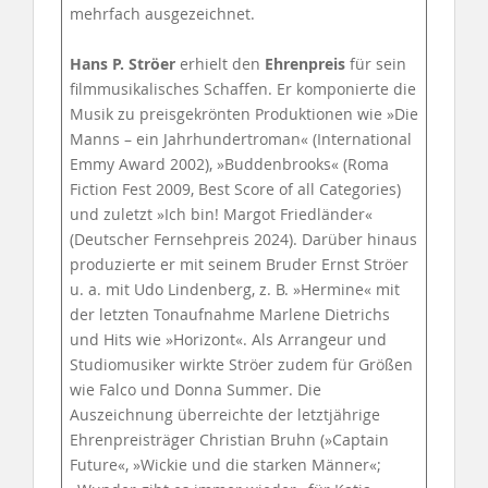
mehrfach ausgezeichnet.
Hans P. Ströer
erhielt den
Ehrenpreis
für sein
filmmusikalisches Schaffen. Er komponierte die
Musik zu preisgekrönten Produktionen wie »Die
Manns – ein Jahrhundertroman« (International
Emmy Award 2002), »Buddenbrooks« (Roma
Fiction Fest 2009, Best Score of all Categories)
und zuletzt »Ich bin! Margot Friedländer«
(Deutscher Fernsehpreis 2024). Darüber hinaus
produzierte er mit seinem Bruder Ernst Ströer
u. a. mit Udo Lindenberg, z. B. »Hermine« mit
der letzten Tonaufnahme Marlene Dietrichs
und Hits wie »Horizont«. Als Arrangeur und
Studiomusiker wirkte Ströer zudem für Größen
wie Falco und Donna Summer. Die
Auszeichnung überreichte der letztjährige
Ehrenpreisträger Christian Bruhn (»Captain
Future«, »Wickie und die starken Männer«;