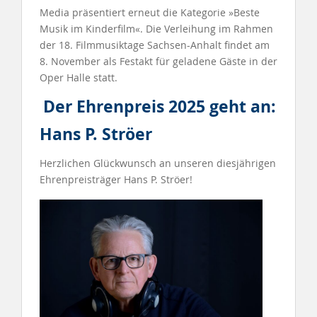
Media präsentiert erneut die Kategorie »Beste
Musik im Kinderfilm«. Die Verleihung im Rahmen
der 18. Filmmusiktage Sachsen-Anhalt findet am
8. November als Festakt für geladene Gäste in der
Oper Halle statt.
Der Ehrenpreis 2025 geht an:
Hans P. Ströer
Herzlichen Glückwunsch an unseren diesjährigen
Ehrenpreisträger Hans P. Ströer!