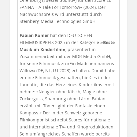
Offenburg (»Bester Sound«) für den Score zu
»ANNA – A Tale For Tomorrow« (2024). Der
Nachwuchspreis wird unterstützt durch
Steinberg Media Technologies GmbH.
Fabian Römer
hat den DEUTSCHEN
FILMMUSIKPREIS 2025 in der Kategorie
»Beste
Musik im Kinderfilm«
, präsentiert in
Zusammenarbeit mit der MDR Media GmbH,
für seine Filmmusik zu »Ein Mädchen namens
Willow« (DE, NL, LU 2023) erhalten. Damit habe
er eine Filmmusik geschaffen, hieß es in der
Laudatio, die das Herz eines Kinderfilms ernst
nehme: »Neugier ohne Kitsch, Magie ohne
Zuckerguss, Spannung ohne Lärm. Fabian
erzählt mit Tönen, gibt der Fantasie einen
Kompass.« Der in der Schweiz geborene
Filmkomponist schreibt Scores für nationale
und internationale TV- und Kinoproduktionen.
Sein umfangreiches Schaffen wurde bereits