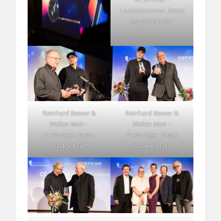
Laudator:innen ‚Beste
Musik im Film‘
Reinhard Besser &
Reinhard Besser &
Walter Mair –
Walter Mair –
Preisträger ‚Beste
Preisträger ‚Beste
Musik im Film‘
Musik im Film‘