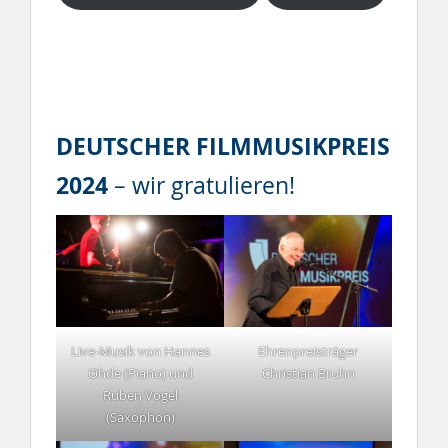
DEUTSCHER FILMMUSIKPREIS
2024
– wir gratulieren!
Ehrenpreisträger
Live-Musik von Hannes
Christian Bruhn
Ohde (Piano) und
Ruben Vogel
(Saxophon)